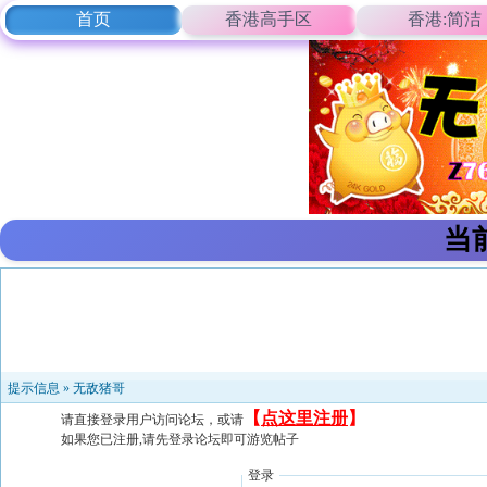
首页
香港高手区
香港:简洁
当
提示信息 »
无敌猪哥
【
点这里注册
】
请直接登录用户访问论坛，或请
如果您已注册,请先登录论坛即可游览帖子
登录