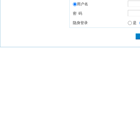
用户名
密 码
隐身登录
是