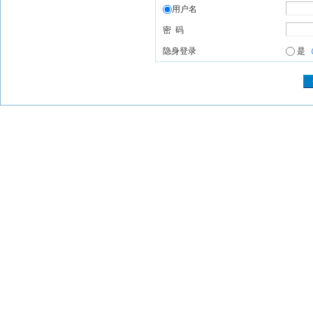
用户名
密 码
隐身登录
是