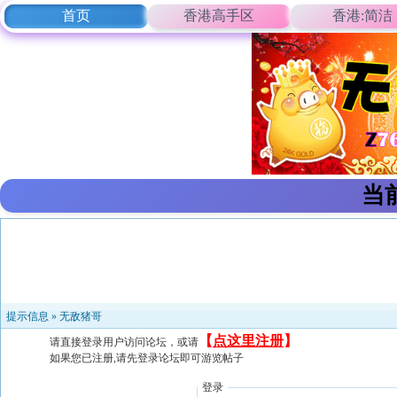
首页
香港高手区
香港:简洁
当
提示信息 »
无敌猪哥
【
点这里注册
】
请直接登录用户访问论坛，或请
如果您已注册,请先登录论坛即可游览帖子
登录