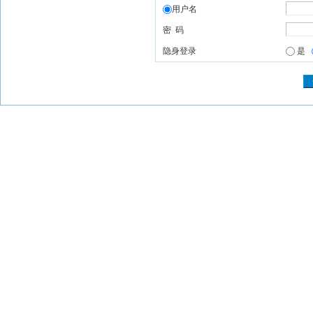
用户名
密 码
隐身登录
是