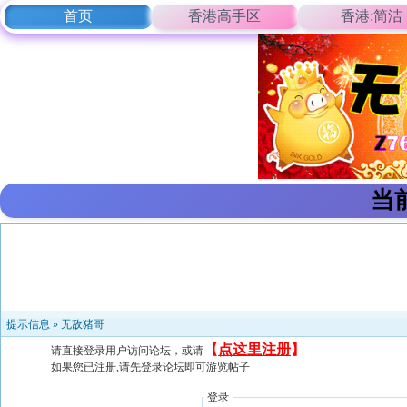
首页
香港高手区
香港:简洁
当
提示信息 »
无敌猪哥
【
点这里注册
】
请直接登录用户访问论坛，或请
如果您已注册,请先登录论坛即可游览帖子
登录