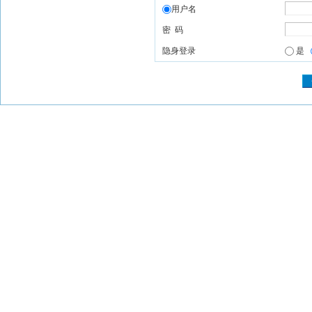
用户名
密 码
隐身登录
是