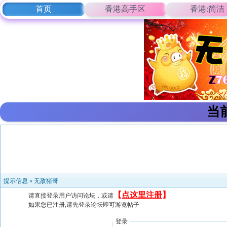
首页
香港高手区
香港:简洁
当
提示信息 »
无敌猪哥
【
点这里注册
】
请直接登录用户访问论坛，或请
如果您已注册,请先登录论坛即可游览帖子
登录