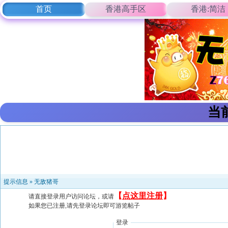
首页
香港高手区
香港:简洁
当
提示信息 »
无敌猪哥
【
点这里注册
】
请直接登录用户访问论坛，或请
如果您已注册,请先登录论坛即可游览帖子
登录