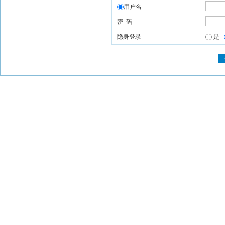
用户名
密 码
隐身登录
是