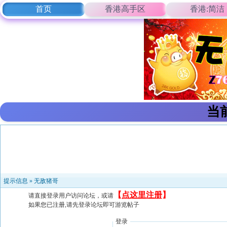
首页
香港高手区
香港:简洁
当
提示信息 »
无敌猪哥
【
点这里注册
】
请直接登录用户访问论坛，或请
如果您已注册,请先登录论坛即可游览帖子
登录