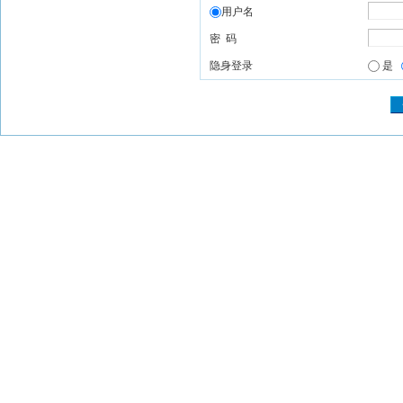
用户名
密 码
隐身登录
是