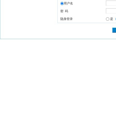
用户名
密 码
隐身登录
是