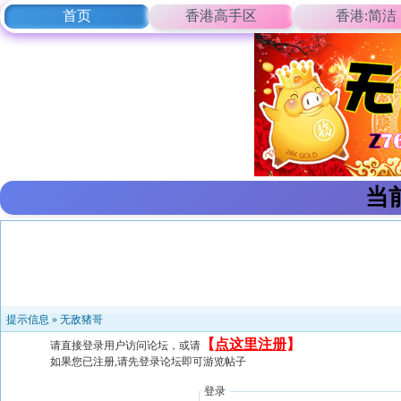
首页
香港高手区
香港:简洁
当
提示信息 »
无敌猪哥
【
点这里注册
】
请直接登录用户访问论坛，或请
如果您已注册,请先登录论坛即可游览帖子
登录