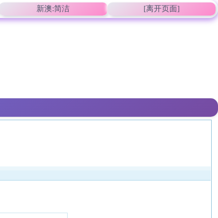
新澳:简洁
[离开页面]