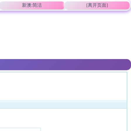
新澳:简洁
[离开页面]