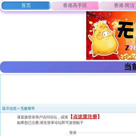
首页
香港高手区
香港:简洁
当
提示信息 »
无敌猪哥
【
点这里注册
】
请直接登录用户访问论坛，或请
如果您已注册,请先登录论坛即可游览帖子
登录