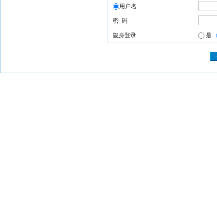
用户名
密 码
隐身登录
是