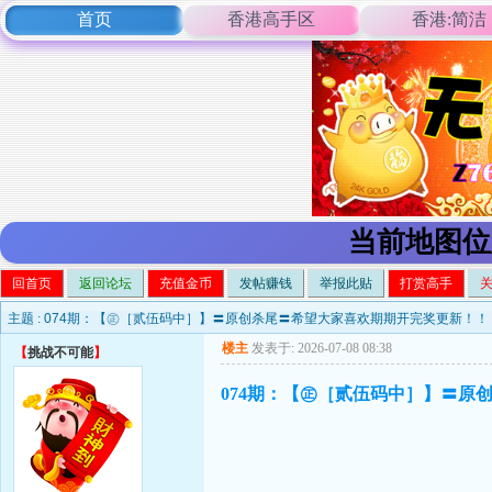
首页
香港高手区
香港:简洁
当前地图位
回首页
返回论坛
充值金币
发帖赚钱
举报此贴
打赏高手
主题 :
074期：【㊣［贰伍码中］】〓原创杀尾〓希望大家喜欢期期开完奖更新！！
楼主
发表于: 2026-07-08 08:38
【
挑战不可能
】
074期：【㊣［贰伍码中］】〓原