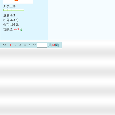
新手上路
发贴:473
积分:473 分
金币:116 元
贡献值:
473
点
<<
1
2
3
4
5
>>
[共
18
页]