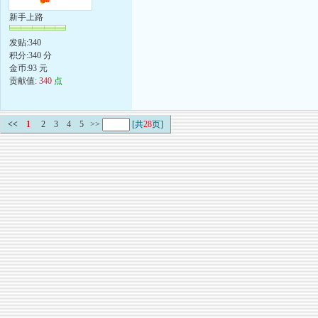
新手上路
发贴:340
积分:340 分
金币:93 元
贡献值:
340
点
<<
1
2
3
4
5
>>
[共
28
页]