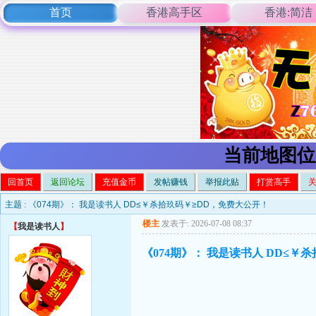
首页
香港高手区
香港:简洁
当前地图位
回首页
返回论坛
充值金币
发帖赚钱
举报此贴
打赏高手
主题 :
《074期》： 我是读书人 DD≤￥杀拾玖码￥≥DD，免费大公开！
楼主
发表于: 2026-07-08 08:37
【
我是读书人
】
《074期》： 我是读书人 DD≤￥