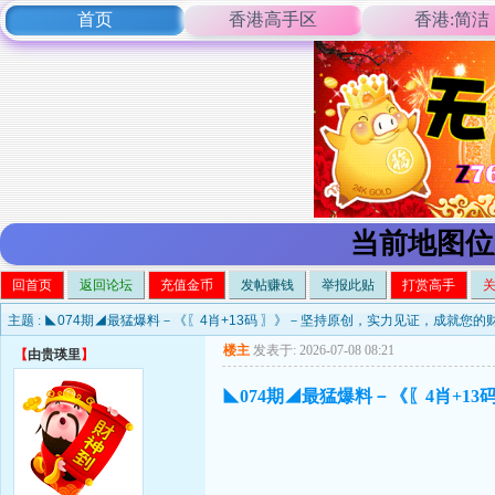
首页
香港高手区
香港:简洁
当前地图位
回首页
返回论坛
充值金币
发帖赚钱
举报此贴
打赏高手
主题 :
◣074期◢最猛爆料－《〖4肖+13码 〗》－坚持原创，实力见证，成就您的
楼主
发表于: 2026-07-08 08:21
【
由贵瑛里
】
◣074期◢最猛爆料－《〖4肖+1