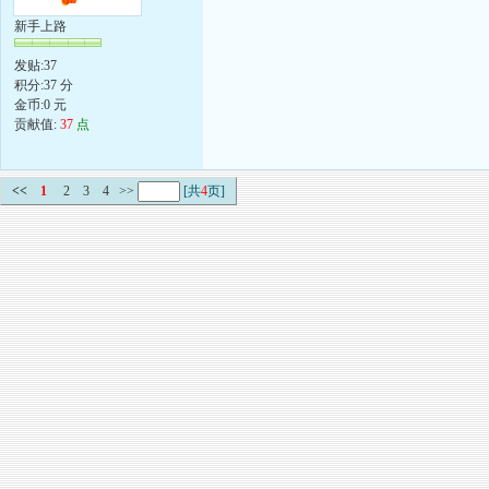
新手上路
发贴:37
积分:37 分
金币:0 元
贡献值:
37
点
<<
1
2
3
4
>>
[共
4
页]