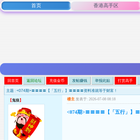
首页
香港高手区
回首页
返回论坛
充值金币
发帖赚钱
举报此贴
打赏高手
主题 :
<074期>〓〓〓〓【「五行」】〓〓〓〓资料准就等于财富！
楼主
发表于: 2026-07-08 08:18
【
鬼狼
】
<074期>〓〓〓〓【「五行」