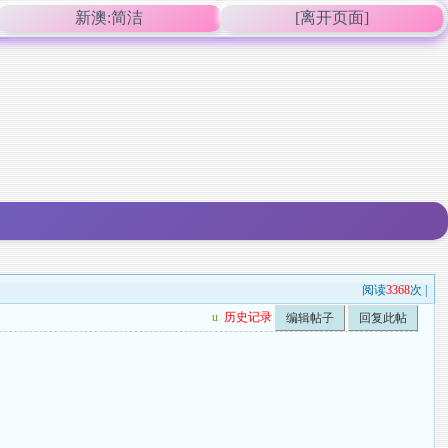
新澳:简洁
[离开页面]
阅读
3368
次 |
u
历史记录
编辑帖子
回复此帖