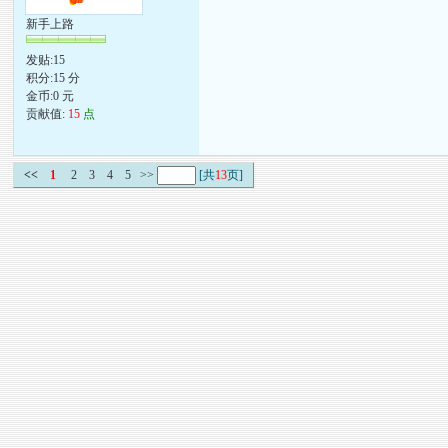
新手上路
发贴:15
积分:15 分
金币:0 元
贡献值:
15
点
<<
1
2
3
4
5
>>
[共
13
页]