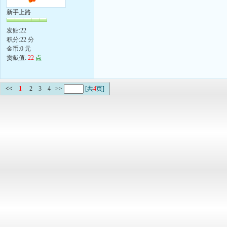
新手上路
发贴:22
积分:22 分
金币:0 元
贡献值:
22
点
<<
1
2
3
4
>>
[共
4
页]