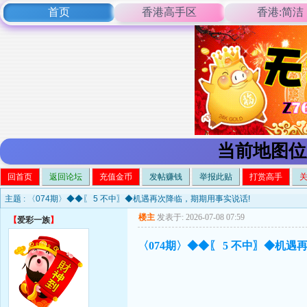
首页
香港高手区
香港:简洁
当前地图位
回首页
返回论坛
充值金币
发帖赚钱
举报此贴
打赏高手
主题 :
〈074期〉◆◆〖 5 不中〗◆机遇再次降临，期期用事实说话!
楼主
发表于: 2026-07-08 07:59
【
爱彩一族
】
〈074期〉◆◆〖 5 不中〗◆机