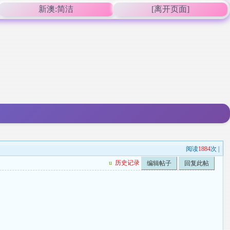
新澳:简洁
[离开页面]
阅读
1884
次 |
u
历史记录
编辑帖子
回复此帖