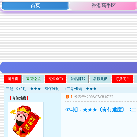
首页
香港高手区
回首页
返回论坛
充值金币
发帖赚钱
举报此贴
打赏高手
主题 :
074期：★★★〔有何难度〕〈二肖+9码〉★★★
楼主
发表于: 2026-07-08 07:32
【
有何难度
】
074期：★★★〔有何难度〕〈二