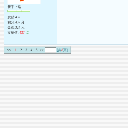
新手上路
发贴:437
积分:437 分
金币:324 元
贡献值:
437
点
<<
1
2
3
4
5
>>
[共
8
页]