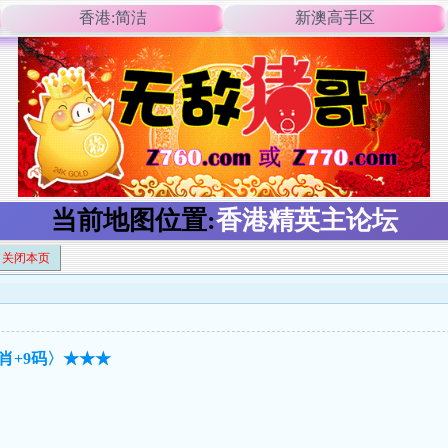
香港:简洁
新澳高手区
当前地图位置:
香港精英主论坛
关闭本页
肖+9码〉★★★