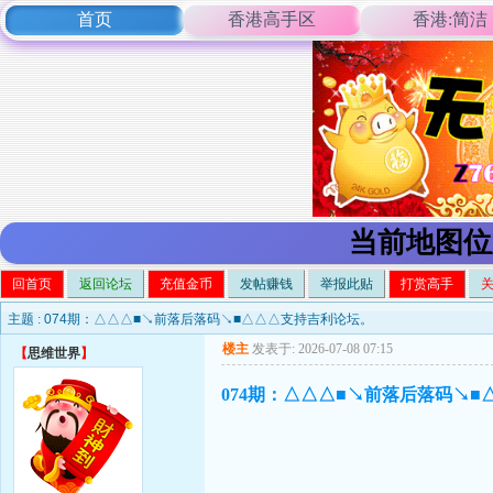
首页
香港高手区
香港:简洁
当前地图位
回首页
返回论坛
充值金币
发帖赚钱
举报此贴
打赏高手
主题 :
074期：△△△■↘前落后落码↘■△△△支持吉利论坛。
楼主
发表于: 2026-07-08 07:15
【
思维世界
】
074期：△△△■↘前落后落码↘