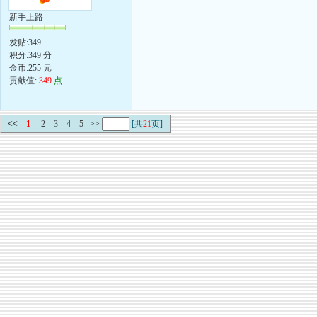
新手上路
发贴:349
积分:349 分
金币:255 元
贡献值:
349
点
<<
1
2
3
4
5
>>
[共
21
页]