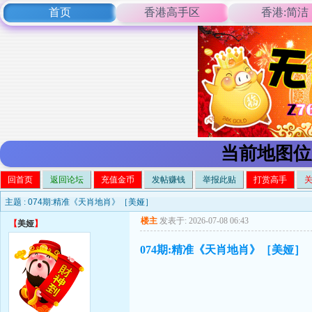
首页
香港高手区
香港:简洁
当前地图位
回首页
返回论坛
充值金币
发帖赚钱
举报此贴
打赏高手
主题 :
074期:精准《天肖地肖》［美娅］
楼主
发表于: 2026-07-08 06:43
【
美娅
】
074期:精准《天肖地肖》［美娅］