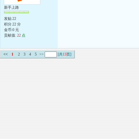
新手上路
发贴:22
积分:22 分
金币:0 元
贡献值:
22
点
<<
1
2
3
4
5
>>
[共
13
页]