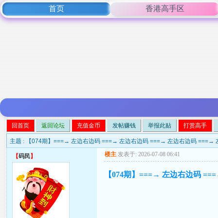
首页
香港高手区
回首页
返回论坛
充值金币
发帖赚钱
举报此贴
打赏高手
主题 :
【074期】===→ 左边右边码 ===→ 左边右边码 ===→ 左边右边码 ==
楼主
发表于: 2026-07-08 06:41
【
码民
】
【074期】===→ 左边右边码 =