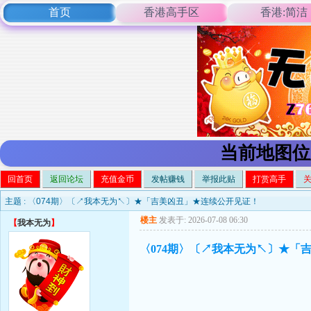
首页
香港高手区
香港:简洁
当前地图位
回首页
返回论坛
充值金币
发帖赚钱
举报此贴
打赏高手
主题 :
〈074期〉〔↗我本无为↖〕★「吉美凶丑」★连续公开见证！
楼主
发表于: 2026-07-08 06:30
【
我本无为
】
〈074期〉〔↗我本无为↖〕★「