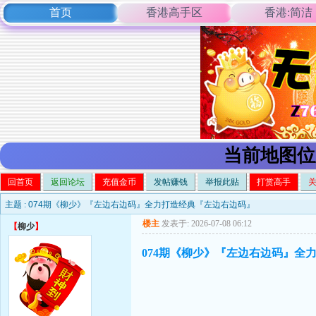
首页
香港高手区
香港:简洁
当前地图位
回首页
返回论坛
充值金币
发帖赚钱
举报此贴
打赏高手
主题 :
074期《柳少》『左边右边码』全力打造经典『左边右边码』
楼主
发表于: 2026-07-08 06:12
【
柳少
】
074期《柳少》『左边右边码』全