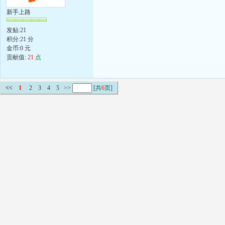
新手上路
发贴:21
积分:21 分
金币:0 元
贡献值:
21
点
<<
1
2
3
4
5
>>
[共
6
页]