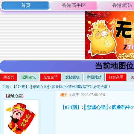
首页
香港高手区
香港:简洁
当前地图位
回首页
返回论坛
充值金币
发帖赚钱
举报此贴
打赏高手
主题 :
【074期】:╠忠诚心里╣≤贰叁码中≥请长期跟踪下注必定会赢！
楼主
发表于: 2026-07-08 06:01
【
忠诚心里
】
【074期】:╠忠诚心里╣≤贰叁码