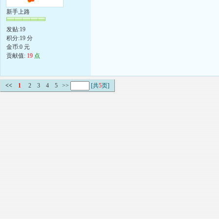
新手上路
发贴:19
积分:19 分
金币:0 元
贡献值:
19
点
<<
1
2
3
4
5
>>
[共
5
页]