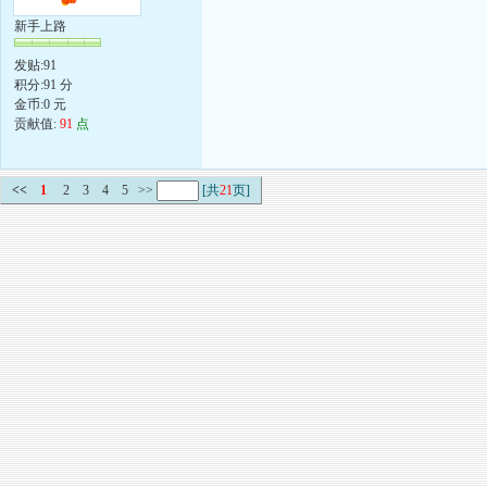
新手上路
发贴:91
积分:91 分
金币:0 元
贡献值:
91
点
<<
1
2
3
4
5
>>
[共
21
页]