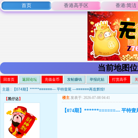
首页
香港高手区
香港:简洁
当前地图位
回首页
返回论坛
充值金币
发帖赚钱
举报此贴
打赏高手
主题 :
【074期】******≡≡≡≡≡≡--- 平特壹尾 ---≡≡≡≡≡≡再造辉煌!
楼主
发表于: 2026-07-08 04:41
【
黑仔达
】
【074期】******≡≡≡≡≡≡--- 平特壹