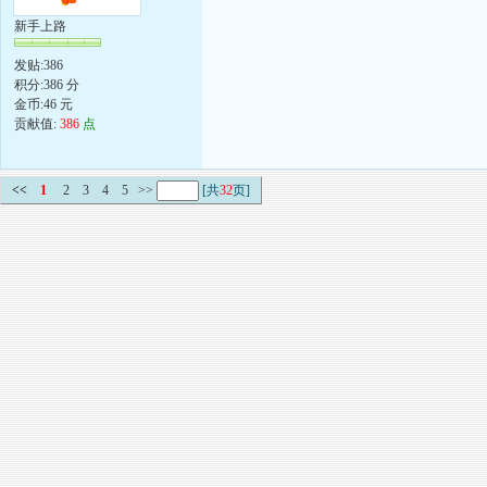
新手上路
发贴:386
积分:386 分
金币:46 元
贡献值:
386
点
<<
1
2
3
4
5
>>
[共
32
页]