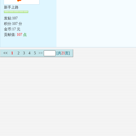
新手上路
发贴:107
积分:107 分
金币:17 元
贡献值:
107
点
<<
1
2
3
4
5
>>
[共
21
页]