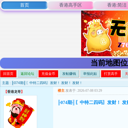
首页
香港高手区
香港:简洁
当前地图位
回首页
返回论坛
充值金币
发帖赚钱
举报此贴
打赏高手
主题 :
╟074期╢〖中特二四码〗发财！ 发财！ 发财！
楼主
发表于: 2026-07-08 03:29
【
香港龙哥
】
╟074期╢〖中特二四码〗发财！ 发