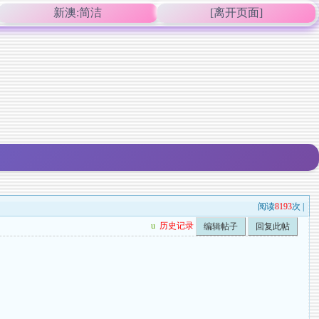
新澳:简洁
[离开页面]
阅读
8193
次 |
u
历史记录
编辑帖子
回复此帖