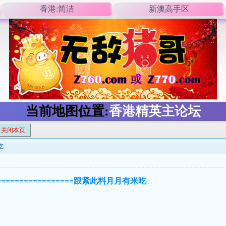
香港:简洁
新澳高手区
当前地图位置:
香港精英主论坛
关闭本页
吃
==================跟紧此料月月有米吃