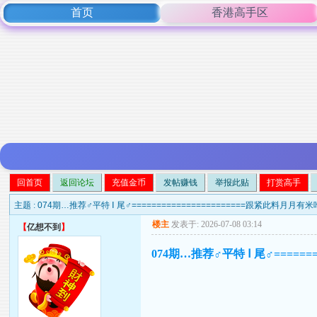
首页
香港高手区
回首页
返回论坛
充值金币
发帖赚钱
举报此贴
打赏高手
主题 :
074期…推荐♂平特 Ⅰ 尾♂=======================跟紧此料月月有米
楼主
发表于: 2026-07-08 03:14
【
亿想不到
】
074期…推荐♂平特 Ⅰ 尾♂=====