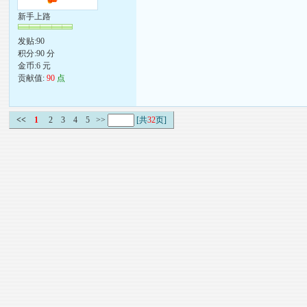
新手上路
发贴:90
积分:90 分
金币:6 元
贡献值:
90
点
<<
1
2
3
4
5
>>
[共
32
页]