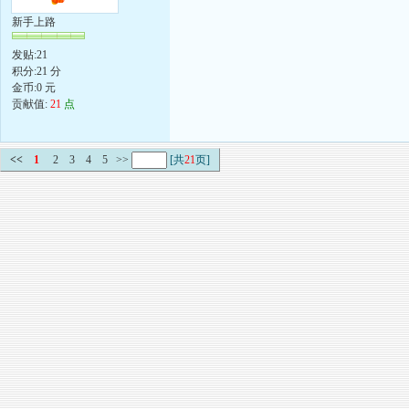
新手上路
发贴:21
积分:21 分
金币:0 元
贡献值:
21
点
<<
1
2
3
4
5
>>
[共
21
页]