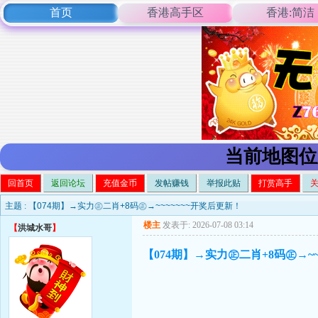
首页
香港高手区
香港:简洁
当前地图位
回首页
返回论坛
充值金币
发帖赚钱
举报此贴
打赏高手
主题 :
【074期】→实力㊣二肖+8码㊣→~~~~~~~开奖后更新！
楼主
发表于: 2026-07-08 03:14
【
洪城水哥
】
【074期】→实力㊣二肖+8码㊣→~~