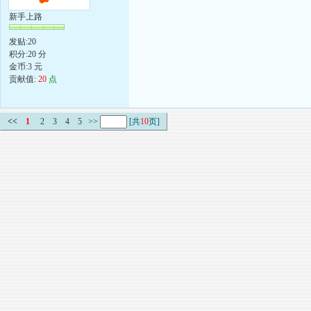
新手上路
发贴:20
积分:20 分
金币:3 元
贡献值:
20
点
<<
1
2
3
4
5
>>
[共
10
页]