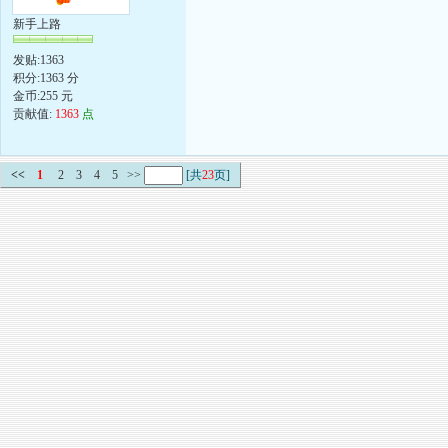
新手上路
发贴:1363
积分:1363 分
金币:255 元
贡献值:
1363
点
<<
1
2
3
4
5
>>
[共
23
页]