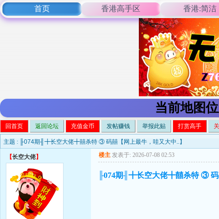
首页
香港高手区
香港:简洁
当前地图位
回首页
返回论坛
充值金币
发帖赚钱
举报此贴
打赏高手
主题 :
╟074期╢╋长空大佬╋囍杀特 ③ 码囍【网上最牛，哇又大中..】
楼主
发表于: 2026-07-08 02:53
【
长空大佬
】
╟074期╢╋长空大佬╋囍杀特 ③ 