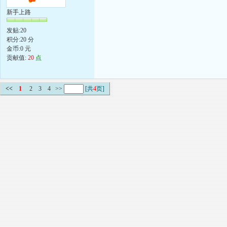
新手上路
发贴:20
积分:20 分
金币:0 元
贡献值:
20
点
<<
1
2
3
4
>>
[共
4
页]