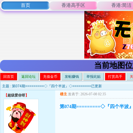
首页
香港高手区
香港:简洁
当前地图位
回首页
返回论坛
充值金币
发帖赚钱
举报此贴
打赏高手
主题 :
第074期=========◇『四个半波』◇=========已更新
楼主
发表于: 2026-07-08 02:35
【
超级爱你呀
】
第074期=========◇『四个半波』