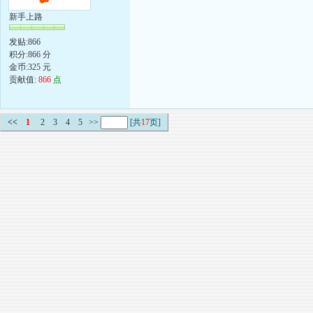
新手上路
发贴:866
积分:866 分
金币:325 元
贡献值:
866
点
<<
1
2
3
4
5
>>
[共
17
页]