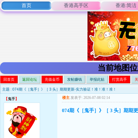
首页
香港高手区
香港:简洁
当前地图位
回首页
返回论坛
充值金币
发帖赚钱
举报此贴
打赏高手
主题 :
074期《［鬼手］》［ 3 头］期期更新-实力验证！准！准！准！
楼主
发表于: 2026-07-08 02:14
【
鬼手
】
074期《［鬼手］》［ 3 头］期