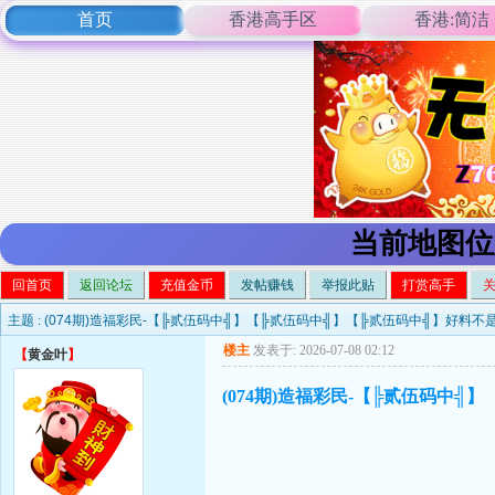
首页
香港高手区
香港:简洁
当前地图位
回首页
返回论坛
充值金币
发帖赚钱
举报此贴
打赏高手
主题 :
(074期)造福彩民-【╠贰伍码中╣】【╠贰伍码中╣】【╠贰伍码中╣】好料
楼主
发表于: 2026-07-08 02:12
【
黄金叶
】
(074期)造福彩民-【╠贰伍码中