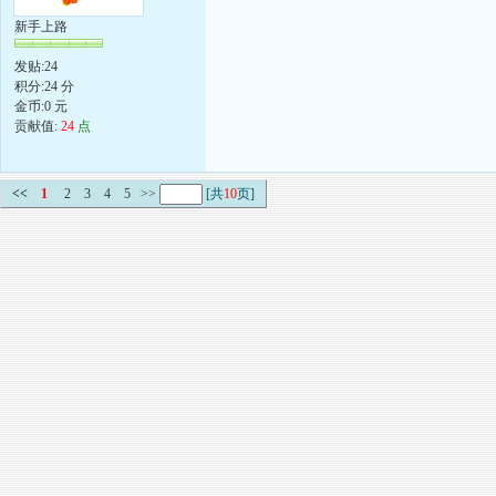
新手上路
发贴:24
积分:24 分
金币:0 元
贡献值:
24
点
<<
1
2
3
4
5
>>
[共
10
页]