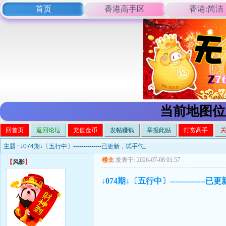
首页
香港高手区
香港:简洁
当前地图位
回首页
返回论坛
充值金币
发帖赚钱
举报此贴
打赏高手
主题 :
↓074期↓〔五行中〕--------------已更新，试手气。
楼主
发表于: 2026-07-08 01:57
【
风影
】
↓074期↓〔五行中〕-------------