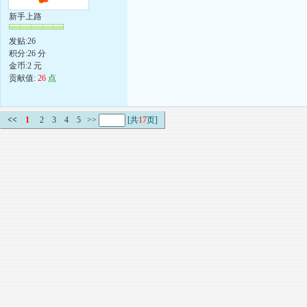
新手上路
发贴:26
积分:26 分
金币:2 元
贡献值:
26
点
<<
1
2
3
4
5
>>
[共
17
页]