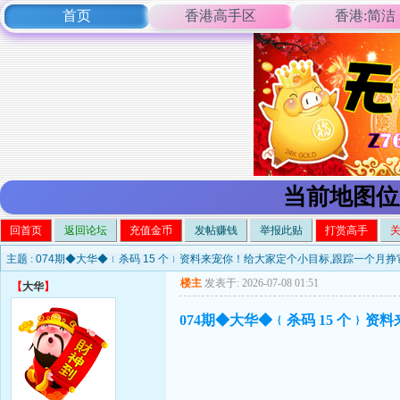
首页
香港高手区
香港:简洁
当前地图位
回首页
返回论坛
充值金币
发帖赚钱
举报此贴
打赏高手
主题 :
074期◆大华◆﹛杀码 15 个﹜资料来宠你！给大家定个小目标,跟踪一个月挣它
楼主
发表于: 2026-07-08 01:51
【
大华
】
074期◆大华◆﹛杀码 15 个﹜资