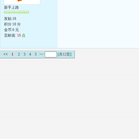
新手上路
发贴:18
积分:18 分
金币:0 元
贡献值:
18
点
<<
1
2
3
4
5
>>
[共
12
页]