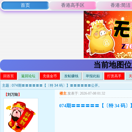
首页
香港高手区
香港:简洁
当前地图位
回首页
返回论坛
充值金币
发帖赚钱
举报此贴
打赏高手
主题 :
074期〓〓〓〓〓〓【〔特 34 码〕】〓〓〓〓〓〓公开。
楼主
发表于: 2026-07-08 01:32
【
刘万陆
】
074期〓〓〓〓〓〓【〔特 34 