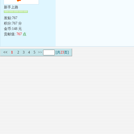
新手上路
发贴:767
积分:767 分
金币:148 元
贡献值:
767
点
<<
1
2
3
4
5
>>
[共
23
页]