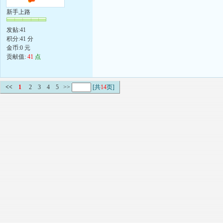
新手上路
发贴:41
积分:41 分
金币:0 元
贡献值:
41
点
<<
1
2
3
4
5
>>
[共
14
页]