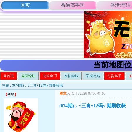
首页
香港高手区
香港:简洁
当前地图位
回首页
返回论坛
充值金币
发帖赚钱
举报此贴
打赏高手
主题 :
(074期)：√三肖+12码√ 期期收获
楼主
发表于: 2026-07-08 01:10
【
李笙
】
(074期)：√三肖+12码√ 期期收获