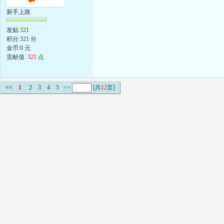
新手上路
发贴:321
积分:321 分
金币:0 元
贡献值:
321
点
<<
1
2
3
4
5
>>
[共
12
页]