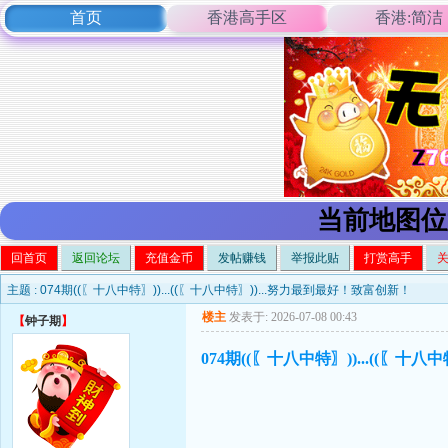
首页
香港高手区
香港:简洁
当前地图位
回首页
返回论坛
充值金币
发帖赚钱
举报此贴
打赏高手
主题 :
074期((〖十八中特〗))...((〖十八中特〗))...努力最到最好！致富创新！
楼主
发表于: 2026-07-08 00:43
【
钟子期
】
074期((〖十八中特〗))...((〖十