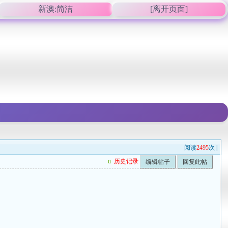
新澳:简洁
[离开页面]
阅读
2495
次 |
u
历史记录
编辑帖子
回复此帖