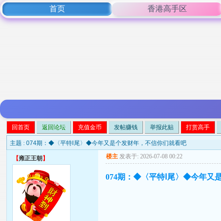
首页
香港高手区
回首页
返回论坛
充值金币
发帖赚钱
举报此贴
打赏高手
主题 :
074期：◆〈平特Ⅰ尾〉◆今年又是个发财年，不信你们就看吧
楼主
发表于: 2026-07-08 00:22
【
雍正王朝
】
074期：◆〈平特Ⅰ尾〉◆今年