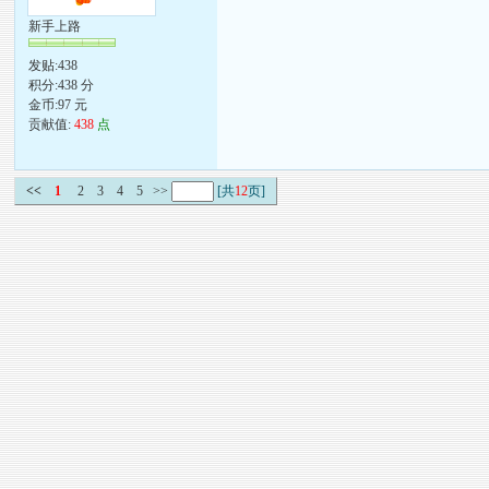
新手上路
发贴:438
积分:438 分
金币:97 元
贡献值:
438
点
<<
1
2
3
4
5
>>
[共
12
页]