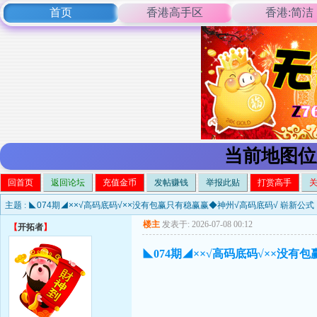
首页
香港高手区
香港:简洁
当前地图位
回首页
返回论坛
充值金币
发帖赚钱
举报此贴
打赏高手
主题 :
◣074期◢××√高码底码√××没有包赢只有稳赢赢◆神州√高码底码√ 崭新公式
楼主
发表于: 2026-07-08 00:12
【
开拓者
】
◣074期◢××√高码底码√××没有