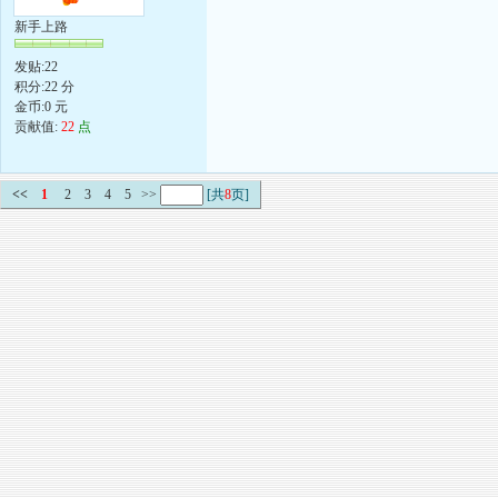
新手上路
发贴:22
积分:22 分
金币:0 元
贡献值:
22
点
<<
1
2
3
4
5
>>
[共
8
页]