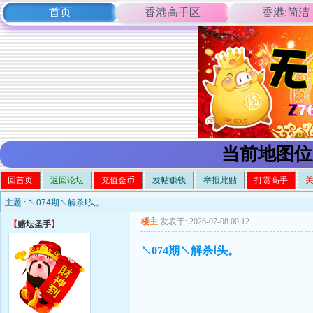
首页
香港高手区
香港:简洁
当前地图位
回首页
返回论坛
充值金币
发帖赚钱
举报此贴
打赏高手
主题 :
↖074期↖解杀Ⅰ头。
楼主
发表于: 2026-07-08 00:12
【
赌坛圣手
】
↖074期↖解杀Ⅰ头。