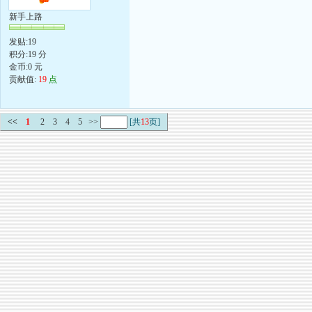
新手上路
发贴:19
积分:19 分
金币:0 元
贡献值:
19
点
<<
1
2
3
4
5
>>
[共
13
页]