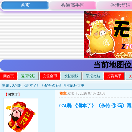
首页
香港高手区
香港:简洁
当前地图位
回首页
返回论坛
充值金币
发帖赚钱
举报此贴
打赏高手
主题 :
074期;《润本了》《杀特 ④ 码》再次疯狂大中
楼主
发表于: 2026-07-07 23:08
【
润本了
】
074期;《润本了》《杀特 ④ 码》