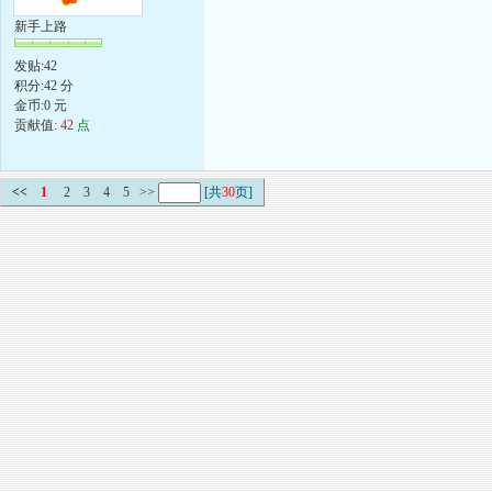
新手上路
发贴:42
积分:42 分
金币:0 元
贡献值:
42
点
<<
1
2
3
4
5
>>
[共
30
页]