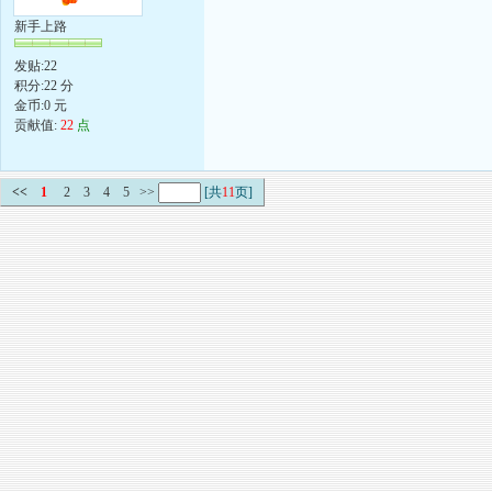
新手上路
发贴:22
积分:22 分
金币:0 元
贡献值:
22
点
<<
1
2
3
4
5
>>
[共
11
页]