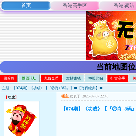
首页
香港高手区
香港:简洁
当前地图位
回首页
返回论坛
充值金币
发帖赚钱
举报此贴
打赏高手
主题 :
【074期】《功成》【『②肖+8码』】〓【肖肖经典】〓
楼主
发表于: 2026-07-07 22:43
【
功成
】
【074期】《功成》【『②肖+8