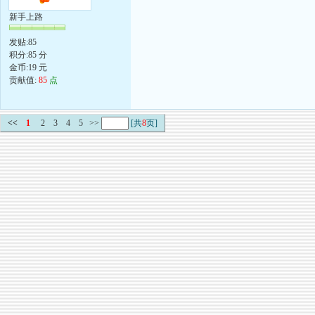
新手上路
发贴:85
积分:85 分
金币:19 元
贡献值:
85
点
<<
1
2
3
4
5
>>
[共
8
页]