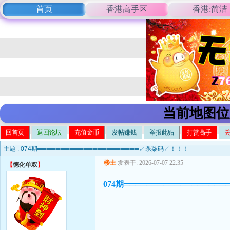
首页
香港高手区
香港:简洁
当前地图位
回首页
返回论坛
充值金币
发帖赚钱
举报此贴
打赏高手
主题 :
074期══════════════════════↙杀柒码↙！！！
楼主
发表于: 2026-07-07 22:35
【
德化单双
】
074期════════════════