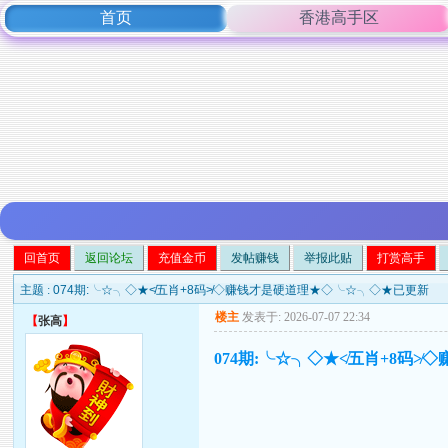
首页
香港高手区
回首页
返回论坛
充值金币
发帖赚钱
举报此贴
打赏高手
主题 :
074期:╰☆╮◇★≮五肖+8码≯◇赚钱才是硬道理★◇╰☆╮◇★已更新
楼主
发表于: 2026-07-07 22:34
【
张高
】
074期:╰☆╮◇★≮五肖+8码