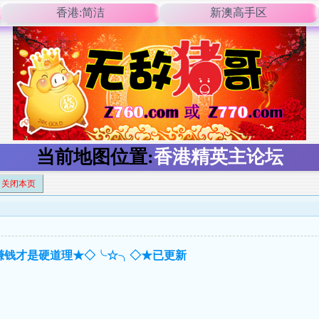
香港:简洁
新澳高手区
当前地图位置:
香港精英主论坛
关闭本页
≯◇赚钱才是硬道理★◇╰☆╮◇★已更新