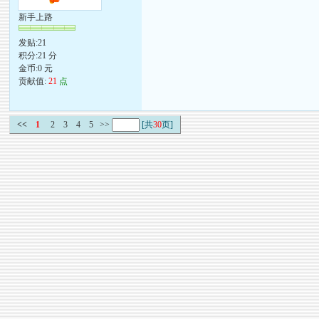
新手上路
发贴:21
积分:21 分
金币:0 元
贡献值:
21
点
<<
1
2
3
4
5
>>
[共
30
页]