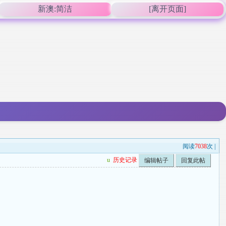
新澳:简洁
[离开页面]
阅读
7038
次 |
u
历史记录
编辑帖子
回复此帖