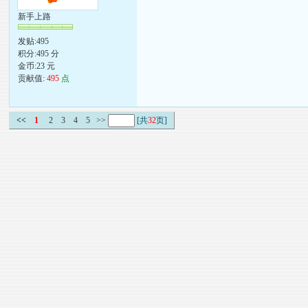
新手上路
发贴:495
积分:495 分
金币:23 元
贡献值:
495
点
<<
1
2
3
4
5
>>
[共
32
页]