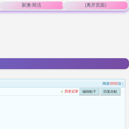
新澳:简洁
[离开页面]
阅读
10102
次 |
u
历史记录
编辑帖子
回复此帖