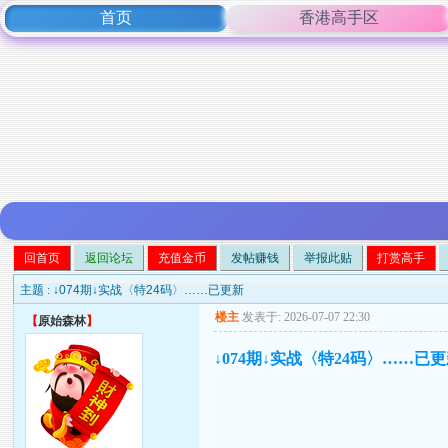
首页
香港高手区
回首页
返回论坛
充值金币
发帖赚钱
举报此贴
打赏高手
主题 :
↓074期↓实战〈特24码〉……已更新
楼主
发表于: 2026-07-07 22:30
【
原始森林
】
↓074期↓实战〈特24码〉……已