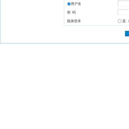
用户名
密 码
隐身登录
是