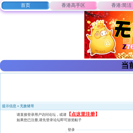
首页
香港高手区
香港:简洁
当
提示信息 »
无敌猪哥
【
点这里注册
】
请直接登录用户访问论坛，或请
如果您已注册,请先登录论坛即可游览帖子
登录