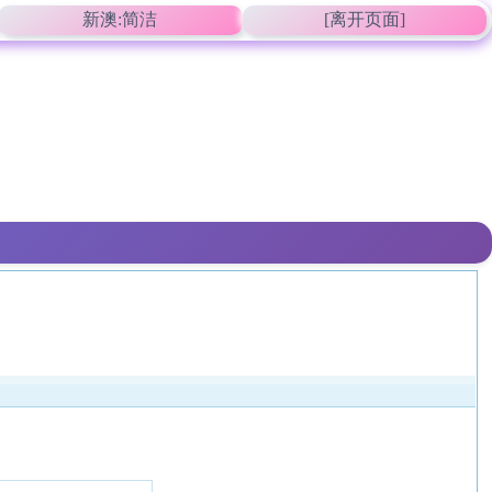
新澳:简洁
[离开页面]