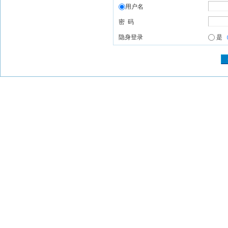
用户名
密 码
隐身登录
是