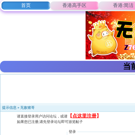
首页
香港高手区
香港:简洁
当
提示信息 »
无敌猪哥
【
点这里注册
】
请直接登录用户访问论坛，或请
如果您已注册,请先登录论坛即可游览帖子
登录