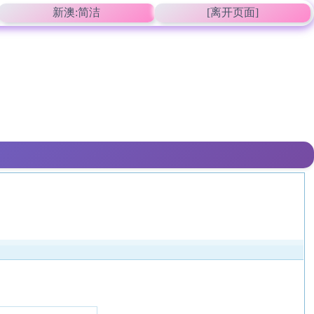
新澳:简洁
[离开页面]