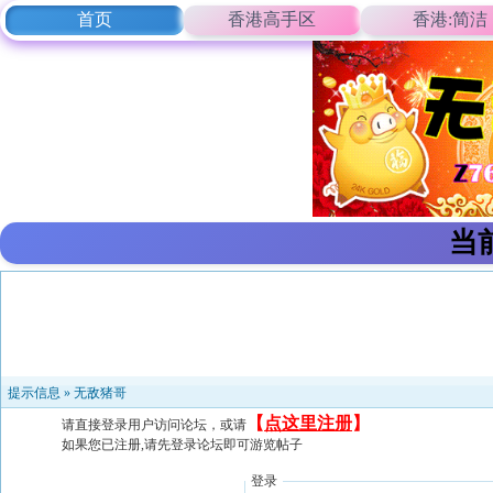
首页
香港高手区
香港:简洁
当
提示信息 »
无敌猪哥
【
点这里注册
】
请直接登录用户访问论坛，或请
如果您已注册,请先登录论坛即可游览帖子
登录