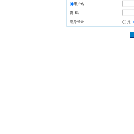
用户名
密 码
隐身登录
是